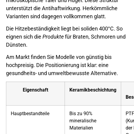
mikroskopische Täler und Hügel. Diese Struktur
unterstützt die Antihaftwirkung. Herkömmliche
Varianten sind dagegen vollkommen glatt.
Die Hitzebeständigkeit liegt bei soliden 400°C. So
eignen sich die
Produkte
für Braten, Schmoren und
Dünsten.
Am Markt finden Sie Modelle von günstig bis
hochpreisig. Die Positionierung ist klar: eine
gesundheits- und umweltbewusste Alternative.
Eigenschaft
Keramikbeschichtung
Bes
Hauptbestandteile
Bis zu 90%
PT
mineralische
(Ku
Materialien
der