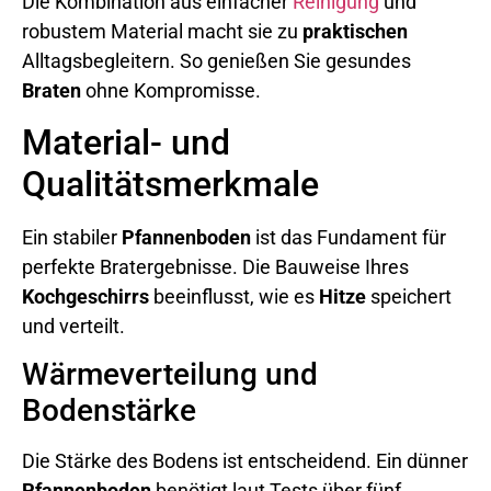
Die Kombination aus einfacher
Reinigung
und
robustem Material macht sie zu
praktischen
Alltagsbegleitern. So genießen Sie gesundes
Braten
ohne Kompromisse.
Material- und
Qualitätsmerkmale
Ein stabiler
Pfannenboden
ist das Fundament für
perfekte Bratergebnisse. Die Bauweise Ihres
Kochgeschirrs
beeinflusst, wie es
Hitze
speichert
und verteilt.
Wärmeverteilung und
Bodenstärke
Die Stärke des Bodens ist entscheidend. Ein dünner
Pfannenboden
benötigt laut Tests über fünf