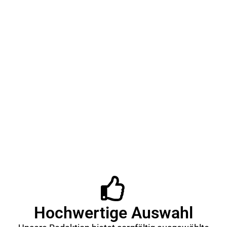
keine Wünsche des Verbrauchers offen lässt. Zum
Einsatz kommen die unterschiedlichsten Materialien
und Beschichtungen. WMF Pfannen sind pflegeleicht
und halten lange.
Hochwertige Auswahl