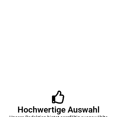
Artikel zielt darauf ab, Ihnen einen klaren Überblick
über die besten Induktionspfannen des Jahres 2024
zu geben, einschließlich der wichtigsten
Eigenschaften, die Sie bei der Auswahl
berücksichtigen sollten. Lesen Sie weiter, um
herauszufinden, welche Pfannen bei verschiedenen
Tests, einschließlich der bekannten
Testorganistationen wie der Stiftung Warentest und
ÖkoTest, am besten abgeschnitten haben und wie Sie
die perfekte Pfanne für Ihre Kochbedürfnisse finden.
Hochwertige Auswahl