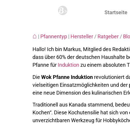
Startseite
⌂
|
Pfannentyp
|
Hersteller
/
Ratgeber
/
Bl
Hallo! Ich bin Markus, Mitglied des Redak
dass über 60% der deutschen Haushalte b
Pfanne für
Induktion
zu einem absoluten T
Die
Wok Pfanne Induktion
revolutioniert d
vielseitigen Einsatzmöglichkeiten und de
eine neue Dimension des kulinarischen Erl
Traditionell aus Kanada stammend, bedeut
Kochen“. Diese Kochutensilie hat sich vo
unverzichtbaren Werkzeug für Hobbyköche