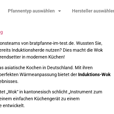
Pfannentyp auswählen
Hersteller auswähle
og
tionsteams von bratpfanne-im-test.de. Wussten Sie,
ereits Induktionsherde nutzen? Dies macht die Wok
rendsetter in modernen Küchen!
as asiatische Kochen in Deutschland. Mit ihren
r perfekten Wärmeanpassung bietet der
Induktions-Wok
ebnisses.
et „Wok“ in kantonesisch schlicht „Instrument zum
n einem einfachen Küchengerät zu einem
 entwickelt.