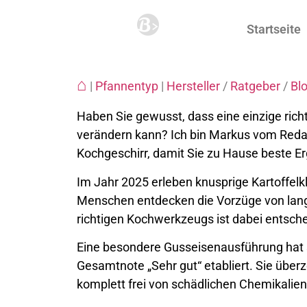
Startseite
⌂
|
Pfannentyp
|
Hersteller
/
Ratgeber
/
Bl
Haben Sie gewusst, dass eine einzige ric
verändern kann? Ich bin Markus vom Redak
Kochgeschirr, damit Sie zu Hause beste Er
Im Jahr 2025 erleben knusprige Kartoffel
Menschen entdecken die Vorzüge von lang
richtigen Kochwerkzeugs ist dabei entsch
Eine besondere Gusseisenausführung hat s
Gesamtnote „Sehr gut“ etabliert. Sie über
komplett frei von schädlichen Chemikalien