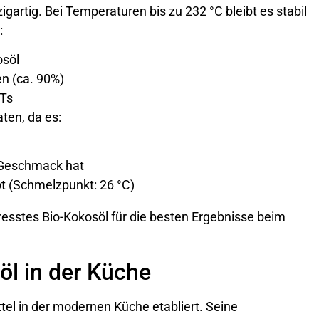
igartig. Bei Temperaturen bis zu 232 °C bleibt es stabil
:
osöl
en (ca. 90%)
CTs
ten, da es:
 Geschmack hat
bt (Schmelzpunkt: 26 °C)
resstes Bio-Kokosöl für die besten Ergebnisse beim
l in der Küche
ttel in der modernen Küche etabliert. Seine