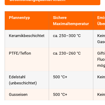
Pfannentyp
Sichere
Emi
Maximaltemperatur
Übe
Keramikbeschichtet
ca. 250–300 °C
Kein
Gas
PTFE/Teflon
ca. 230–260 °C
Gift
Flu
mög
Edelstahl
500 °C+
Kei
(unbeschichtet)
Gusseisen
500 °C+
Kei