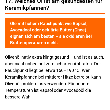
17. Welches Öl ist am gesündesten für
Keramikpfannen?
Öle mit hohem Rauchpunkt wie Rapsöl,
Avocadoöl oder geklärte Butter (Ghee)
eignen sich am besten – sie oxidieren bei
Brattemperaturen nicht.
Olivenöl nativ extra klingt gesund – und ist es auch,
aber nicht unbedingt zum scharfen Anbraten. Der
Rauchpunkt liegt bei etwa 160–190 °C. Wer
Keramikpfannen bei mittlerer Hitze betreibt, kann
Olivenöl problemlos verwenden. Für höhere
Temperaturen ist Rapsöl oder Avocadoöl die
bessere Wahl.