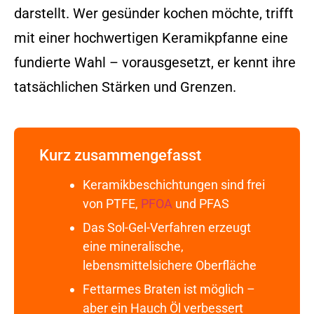
darstellt. Wer gesünder kochen möchte, trifft
mit einer hochwertigen Keramikpfanne eine
fundierte Wahl – vorausgesetzt, er kennt ihre
tatsächlichen Stärken und Grenzen.
Kurz zusammengefasst
Keramikbeschichtungen sind frei
von PTFE,
PFOA
und PFAS
Das Sol-Gel-Verfahren erzeugt
eine mineralische,
lebensmittelsichere Oberfläche
Fettarmes Braten ist möglich –
aber ein Hauch Öl verbessert