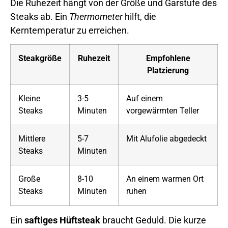
Die Ruhezeit hängt von der Größe und Garstufe des
Steaks ab. Ein
Thermometer
hilft, die
Kerntemperatur zu erreichen.
Steakgröße
Ruhezeit
Empfohlene
Platzierung
Kleine
3-5
Auf einem
Steaks
Minuten
vorgewärmten Teller
Mittlere
5-7
Mit Alufolie abgedeckt
Steaks
Minuten
Große
8-10
An einem warmen Ort
Steaks
Minuten
ruhen
Ein
saftiges Hüftsteak
braucht Geduld. Die kurze