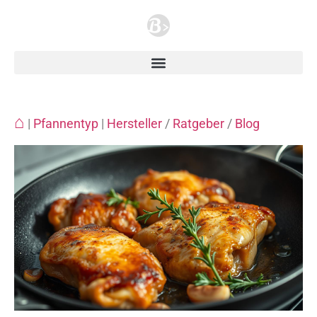
⌂
|
Pfannentyp
|
Hersteller
/
Ratgeber
/
Blog