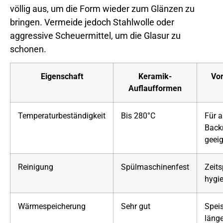
völlig aus, um die Form wieder zum Glänzen zu
bringen. Vermeide jedoch Stahlwolle oder
aggressive Scheuermittel, um die Glasur zu
schonen.
Eigenschaft
Keramik-
Vor
Auflaufformen
Temperaturbeständigkeit
Bis 280°C
Für a
Back
geei
Reinigung
Spülmaschinenfest
Zeit
hygi
Wärmespeicherung
Sehr gut
Speis
läng