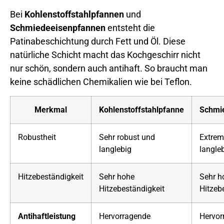
Bei
Kohlenstoffstahlpfannen
und
Schmiedeeisenpfannen
entsteht die
Patinabeschichtung durch Fett und Öl. Diese
natürliche Schicht macht das Kochgeschirr nicht
nur schön, sondern auch antihaft. So braucht man
keine schädlichen Chemikalien wie bei Teflon.
Merkmal
Kohlenstoffstahlpfanne
Schmi
Robustheit
Sehr robust und
Extrem
langlebig
langle
Hitzebeständigkeit
Sehr hohe
Sehr h
Hitzebeständigkeit
Hitzeb
Antihaftleistung
Hervorragende
Hervor