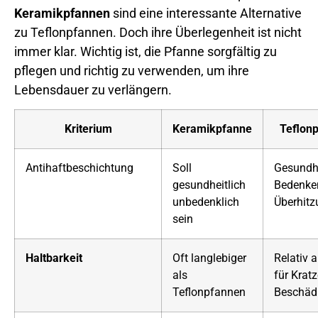
Keramikpfannen
sind eine interessante Alternative
zu Teflonpfannen. Doch ihre Überlegenheit ist nicht
immer klar. Wichtig ist, die Pfanne sorgfältig zu
pflegen und richtig zu verwenden, um ihre
Lebensdauer zu verlängern.
Kriterium
Keramikpfanne
Teflon
Antihaftbeschichtung
Soll
Gesundhe
gesundheitlich
Bedenke
unbedenklich
Überhitz
sein
Haltbarkeit
Oft langlebiger
Relativ a
als
für Krat
Teflonpfannen
Beschäd