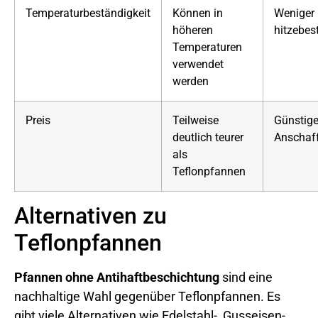
Temperaturbeständigkeit
Können in
Weniger
höheren
hitzebes
Temperaturen
verwendet
werden
Preis
Teilweise
Günstige
deutlich teurer
Anschaf
als
Teflonpfannen
Alternativen zu
Teflonpfannen
Pfannen ohne Antihaftbeschichtung
sind eine
nachhaltige Wahl gegenüber Teflonpfannen. Es
gibt viele Alternativen wie Edelstahl-, Gusseisen-