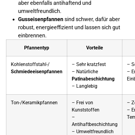
aber ebenfalls antihaftend und
umweltfreundlich.
Gusseisenpfannen
sind schwer, dafür aber
robust, energieeffizient und lassen sich gut
einbrennen.
Pfannentyp
Vorteile
Kohlenstoffstahl-/
– Sehr kratzfest
– S
Schmiedeeisenpfannen
– Natürliche
– E
Patinabeschichtung
Ein
– Langlebig
Ton-/Keramikpfannen
– Frei von
– Z
Kunststoffen
– E
–
Tem
Antihaftbeschichtung
– Umweltfreundlich