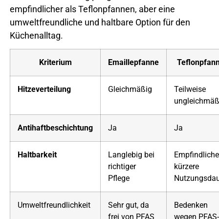
empfindlicher als Teflonpfannen, aber eine
umweltfreundliche und haltbare Option für den
Küchenalltag.
Kriterium
Emaillepfanne
Teflonpfan
Hitzeverteilung
Gleichmäßig
Teilweise
ungleichmäß
Antihaftbeschichtung
Ja
Ja
Haltbarkeit
Langlebig bei
Empfindlicher
richtiger
kürzere
Pflege
Nutzungsdau
Umweltfreundlichkeit
Sehr gut, da
Bedenken
frei von PFAS
wegen PFAS-