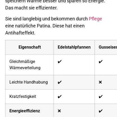
speichern Wärme besser und sparen so Energie.
Das macht sie effizienter.
Sie sind langlebig und bekommen durch
Pflege
eine natürliche Patina. Diese hat einen
Antihafteffekt.
Eigenschaft
Edelstahlpfannen
Gusseise
Gleichmäßige
✔️
✔️
Wärmeverteilung
Leichte Handhabung
✔️
❌
Kratzfestigkeit
✔️
✔️
Energieeffizienz
❌
✔️